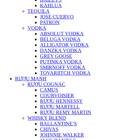
KAHLUA
TEQUILA
JOSE CUERVO
PATRON
VODKA
ABSOLUT VODKA
BELUGA VODKA
ALLIGATOR VODKA
DANZKA VODKA
GREY GOOSE
PUTINKA VODKA
SMIRNOFF VODKA
TOVARIITCH VODKA
RƯỢU MẠNH
RƯỢU COGNAC
CAMUS
COURVOISIER
RƯỢU HENNESSY
RƯỢU MARTELL
RƯỢU REMY MARTIN
WHISKY BLEND
BALLANTINE’S
CHIVAS
JOHNNIE WALKER