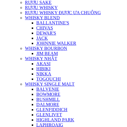
RƯỢU SAKE
RƯỢU WHISKY
RƯỢU WHISKY ĐƯỢC ƯA CHUÔNG
WHISKY BLEND
BALLANTINE'S
CHIVAS
DEWAR'S
JACK
JOHNNIE WALKER
WHISKY BOURBON
JIM BEAM
WHISKY NHẬT
AKASI
HIBIKI
NIKKA
TOGOUCHI
WHISKY SINGLE MALT
BALVENIE
BOWMORE
BUSHMILL
DALMORE
GLENFIDDICH
GLENLIVET
HIGHLAND PARK
LAPHROAIG