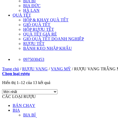
BIA BỈ
BIA ĐỨC
HÀ LAN
QUÀ TẾT
HỘP & KHAY QUÀ TẾT
GIỎ QUÀ TẾT
HỘP RƯỢU TẾT
QUÀ TẾT GIÁ RẺ
GIỎ QUÀ TẾT DOANH NGHIỆP
RƯỢU TẾT
BÁNH KẸO NHẬP KHẨU
0975030453
Trang chủ
/
RƯỢU VANG
/
VANG MỸ
/
RƯỢU VANG TRẮNG 
Chọn loại rượu
Hiển thị 1–12 của 13 kết quả
CÁC LOẠI RƯỢU
BÁN CHẠY
BIA
BIA BỈ