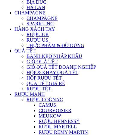
BIA ĐỨC
HÀ LAN
CHAMPAGNE
CHAMPAGNE
SPARKLING
HÀNG XÁCH TAY
RƯỢU UK
RƯỢU US
THỰC PHẨM & ĐỒ DÙNG
QUÀ TẾT
BÁNH KẸO NHẬP KHẨU
GIỎ QUÀ TẾT
GIỎ QUÀ TẾT DOANH NGHIỆP
HỘP & KHAY QUÀ TẾT
HỘP RƯỢU TẾT
QUÀ TẾT GIÁ RẺ
RƯỢU TẾT
RƯỢU MẠNH
RƯỢU COGNAC
CAMUS
COURVOISIER
MEUKOW
RƯỢU HENNESSY
RƯỢU MARTELL
RƯỢU REMY MARTIN