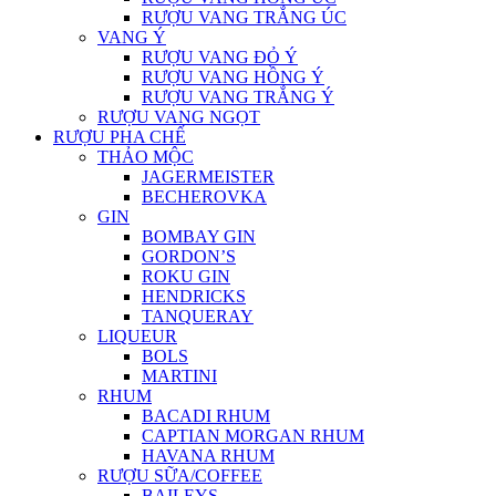
RƯỢU VANG TRẮNG ÚC
VANG Ý
RƯỢU VANG ĐỎ Ý
RƯỢU VANG HỒNG Ý
RƯỢU VANG TRẮNG Ý
RƯỢU VANG NGỌT
RƯỢU PHA CHẾ
THẢO MỘC
JAGERMEISTER
BECHEROVKA
GIN
BOMBAY GIN
GORDON’S
ROKU GIN
HENDRICKS
TANQUERAY
LIQUEUR
BOLS
MARTINI
RHUM
BACADI RHUM
CAPTIAN MORGAN RHUM
HAVANA RHUM
RƯỢU SỮA/COFFEE
BAILEYS