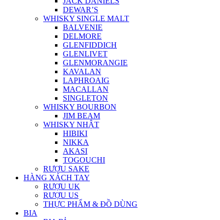
JACK DANIELS
DEWAR’S
WHISKY SINGLE MALT
BALVENIE
DELMORE
GLENFIDDICH
GLENLIVET
GLENMORANGIE
KAVALAN
LAPHROAIG
MACALLAN
SINGLETON
WHISKY BOURBON
JIM BEAM
WHISKY NHẬT
HIBIKI
NIKKA
AKASI
TOGOUCHI
RƯỢU SAKE
HÀNG XÁCH TAY
RƯỢU UK
RƯỢU US
THỰC PHẨM & ĐỒ DÙNG
BIA