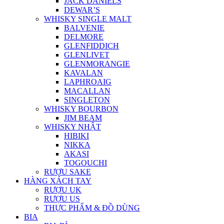
JACK DANIELS
DEWAR’S
WHISKY SINGLE MALT
BALVENIE
DELMORE
GLENFIDDICH
GLENLIVET
GLENMORANGIE
KAVALAN
LAPHROAIG
MACALLAN
SINGLETON
WHISKY BOURBON
JIM BEAM
WHISKY NHẬT
HIBIKI
NIKKA
AKASI
TOGOUCHI
RƯỢU SAKE
HÀNG XÁCH TAY
RƯỢU UK
RƯỢU US
THỰC PHẨM & ĐỒ DÙNG
BIA