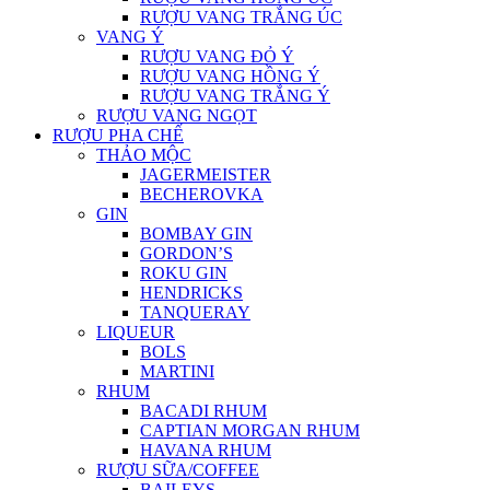
RƯỢU VANG TRẮNG ÚC
VANG Ý
RƯỢU VANG ĐỎ Ý
RƯỢU VANG HỒNG Ý
RƯỢU VANG TRẮNG Ý
RƯỢU VANG NGỌT
RƯỢU PHA CHẾ
THẢO MỘC
JAGERMEISTER
BECHEROVKA
GIN
BOMBAY GIN
GORDON’S
ROKU GIN
HENDRICKS
TANQUERAY
LIQUEUR
BOLS
MARTINI
RHUM
BACADI RHUM
CAPTIAN MORGAN RHUM
HAVANA RHUM
RƯỢU SỮA/COFFEE
BAILEYS