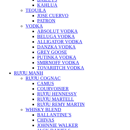
KAHLUA
TEQUILA
JOSE CUERVO
PATRON
VODKA
ABSOLUT VODKA
BELUGA VODKA
ALLIGATOR VODKA
DANZKA VODKA
GREY GOOSE
PUTINKA VODKA
SMIRNOFF VODKA
TOVARIITCH VODKA
RƯỢU MẠNH
RƯỢU COGNAC
CAMUS
COURVOISIER
RƯỢU HENNESSY
RƯỢU MARTELL
RƯỢU REMY MARTIN
WHISKY BLEND
BALLANTINE’S
CHIVAS
JOHNNIE WALKER