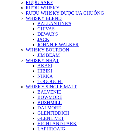
RƯỢU SAKE
RƯỢU WHISKY
RƯỢU WHISKY ĐƯỢC ƯA CHUÔNG
WHISKY BLEND
BALLANTINE'S
CHIVAS
DEWAR'S
JACK
JOHNNIE WALKER
WHISKY BOURBON
JIM BEAM
WHISKY NHẬT
AKASI
HIBIKI
NIKKA
TOGOUCHI
WHISKY SINGLE MALT
BALVENIE
BOWMORE
BUSHMILL
DALMORE
GLENFIDDICH
GLENLIVET
HIGHLAND PARK
LAPHROAIG