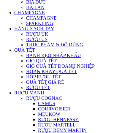
BIA ĐỨC
HÀ LAN
CHAMPAGNE
CHAMPAGNE
SPARKLING
HÀNG XÁCH TAY
RƯỢU UK
RƯỢU US
THỰC PHẨM & ĐỒ DÙNG
QUÀ TẾT
BÁNH KẸO NHẬP KHẨU
GIỎ QUÀ TẾT
GIỎ QUÀ TẾT DOANH NGHIỆP
HỘP & KHAY QUÀ TẾT
HỘP RƯỢU TẾT
QUÀ TẾT GIÁ RẺ
RƯỢU TẾT
RƯỢU MẠNH
RƯỢU COGNAC
CAMUS
COURVOISIER
MEUKOW
RƯỢU HENNESSY
RƯỢU MARTELL
RƯỢU REMY MARTIN