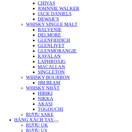
CHIVAS
JOHNNIE WALKER
JACK DANIELS
DEWAR’S
WHISKY SINGLE MALT
BALVENIE
DELMORE
GLENFIDDICH
GLENLIVET
GLENMORANGIE
KAVALAN
LAPHROAIG
MACALLAN
SINGLETON
WHISKY BOURBON
JIM BEAM
WHISKY NHẬT
HIBIKI
NIKKA
AKASI
TOGOUCHI
RƯỢU SAKE
HÀNG XÁCH TAY
RƯỢU UK
RƯỢU US