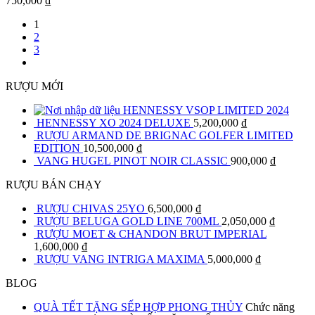
750,000
₫
1
2
3
RƯỢU MỚI
HENNESSY VSOP LIMITED 2024
HENNESSY XO 2024 DELUXE
5,200,000
₫
RƯỢU ARMAND DE BRIGNAC GOLFER LIMITED
EDITION
10,500,000
₫
VANG HUGEL PINOT NOIR CLASSIC
900,000
₫
RƯỢU BÁN CHẠY
RƯỢU CHIVAS 25YO
6,500,000
₫
RƯỢU BELUGA GOLD LINE 700ML
2,050,000
₫
RƯỢU MOET & CHANDON BRUT IMPERIAL
1,600,000
₫
RƯỢU VANG INTRIGA MAXIMA
5,000,000
₫
BLOG
QUÀ TẾT TẶNG SẾP HỢP PHONG THỦY
Chức năng