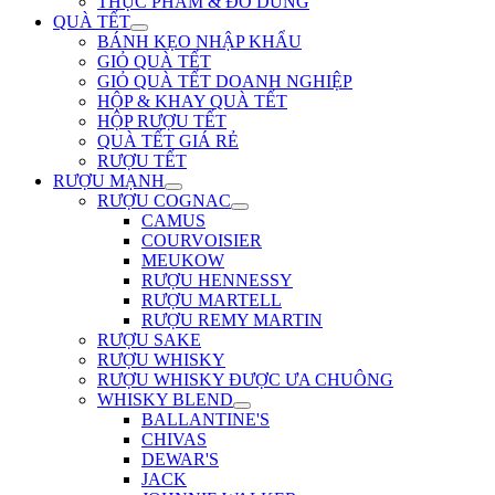
THỰC PHẨM & ĐỒ DÙNG
QUÀ TẾT
BÁNH KẸO NHẬP KHẨU
GIỎ QUÀ TẾT
GIỎ QUÀ TẾT DOANH NGHIỆP
HỘP & KHAY QUÀ TẾT
HỘP RƯỢU TẾT
QUÀ TẾT GIÁ RẺ
RƯỢU TẾT
RƯỢU MẠNH
RƯỢU COGNAC
CAMUS
COURVOISIER
MEUKOW
RƯỢU HENNESSY
RƯỢU MARTELL
RƯỢU REMY MARTIN
RƯỢU SAKE
RƯỢU WHISKY
RƯỢU WHISKY ĐƯỢC ƯA CHUÔNG
WHISKY BLEND
BALLANTINE'S
CHIVAS
DEWAR'S
JACK