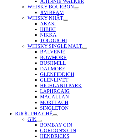
JOHNNIE WALKER
WHISKY BOURBON
JIM BEAM
WHISKY NHẬT
AKASI
HIBIKI
NIKKA
TOGOUCHI
WHISKY SINGLE MALT
BALVENIE
BOWMORE
BUSHMILL
DALMORE
GLENFIDDICH
GLENLIVET
HIGHLAND PARK
LAPHROAIG
MACALLAN
MORTLACH
SINGLETON
RƯỢU PHA CHẾ
GIN
BOMBAY GIN
GORDON'S GIN
HENDRICKS