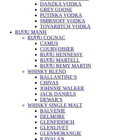
DANZKA VODKA
GREY GOOSE
PUTINKA VODKA
SMIRNOFF VODKA
TOVARIITCH VODKA
RƯỢU MẠNH
RƯỢU COGNAC
CAMUS
COURVOISIER
RƯỢU HENNESSY
RƯỢU MARTELL
RƯỢU REMY MARTIN
WHISKY BLEND
BALLANTINE’S
CHIVAS
JOHNNIE WALKER
JACK DANIELS
DEWAR’S
WHISKY SINGLE MALT
BALVENIE
DELMORE
GLENFIDDICH
GLENLIVET
GLENMORANGIE
KAVALAN