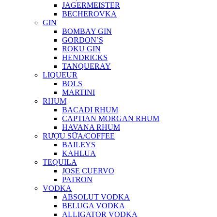
JAGERMEISTER
BECHEROVKA
GIN
BOMBAY GIN
GORDON’S
ROKU GIN
HENDRICKS
TANQUERAY
LIQUEUR
BOLS
MARTINI
RHUM
BACADI RHUM
CAPTIAN MORGAN RHUM
HAVANA RHUM
RƯỢU SỮA/COFFEE
BAILEYS
KAHLUA
TEQUILA
JOSE CUERVO
PATRON
VODKA
ABSOLUT VODKA
BELUGA VODKA
ALLIGATOR VODKA