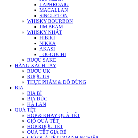
LAPHROAIG
MACALLAN
SINGLETON
WHISKY BOURBON
JIM BEAM
WHISKY NHẬT
HIBIKI
NIKKA
AKASI
TOGOUCHI
RƯỢU SAKE
HÀNG XÁCH TAY
RƯỢU UK
RƯỢU US
THỰC PHẨM & ĐỒ DÙNG
BIA
BIA BỈ
BIA ĐỨC
HÀ LAN
QUÀ TẾT
HỘP & KHAY QUÀ TẾT
GIỎ QUÀ TẾT
HỘP RƯỢU TẾT
QUÀ TẾT GIÁ RẺ
GIỎ QUÀ TẾT DOANH NGHIỆP