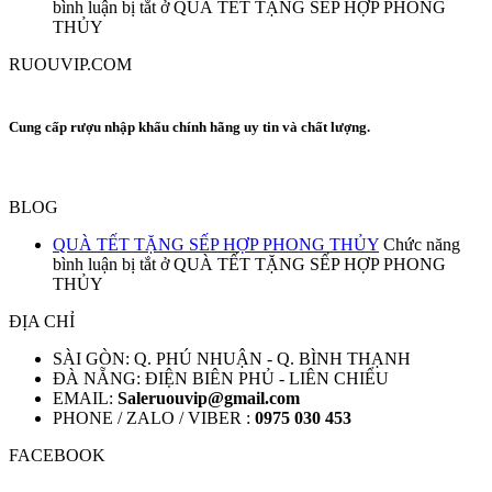
bình luận bị tắt
ở QUÀ TẾT TẶNG SẾP HỢP PHONG
THỦY
RUOUVIP.COM
Cung cấp rượu nhập khẩu chính hãng uy tin và chất lượng.
BLOG
QUÀ TẾT TẶNG SẾP HỢP PHONG THỦY
Chức năng
bình luận bị tắt
ở QUÀ TẾT TẶNG SẾP HỢP PHONG
THỦY
ĐỊA CHỈ
SÀI GÒN: Q. PHÚ NHUẬN - Q. BÌNH THẠNH
ĐÀ NẴNG: ĐIỆN BIÊN PHỦ - LIÊN CHIỂU
EMAIL:
Saleruouvip@gmail.com
PHONE / ZALO / VIBER :
0975 030 453
FACEBOOK