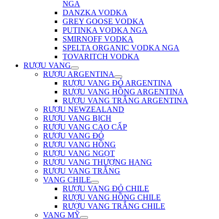
NGA
DANZKA VODKA
GREY GOOSE VODKA
PUTINKA VODKA NGA
SMIRNOFF VODKA
SPELTA ORGANIC VODKA NGA
TOVARITCH VODKA
RƯỢU VANG
RƯỢU ARGENTINA
RƯỢU VANG ĐỎ ARGENTINA
RƯỢU VANG HỒNG ARGENTINA
RƯỢU VANG TRẮNG ARGENTINA
RƯỢU NEWZEALAND
RƯỢU VANG BỊCH
RƯỢU VANG CAO CẤP
RƯỢU VANG ĐỎ
RƯỢU VANG HỒNG
RƯỢU VANG NGỌT
RƯỢU VANG THƯỢNG HẠNG
RƯỢU VANG TRẮNG
VANG CHILE
RƯỢU VANG ĐỎ CHILE
RƯỢU VANG HỒNG CHILE
RƯỢU VANG TRẮNG CHILE
VANG MỸ