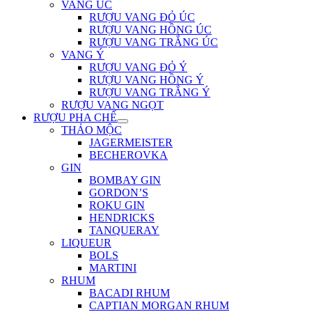
VANG ÚC
RƯỢU VANG ĐỎ ÚC
RƯỢU VANG HỒNG ÚC
RƯỢU VANG TRẮNG ÚC
VANG Ý
RƯỢU VANG ĐỎ Ý
RƯỢU VANG HỒNG Ý
RƯỢU VANG TRẮNG Ý
RƯỢU VANG NGỌT
RƯỢU PHA CHẾ
THẢO MỘC
JAGERMEISTER
BECHEROVKA
GIN
BOMBAY GIN
GORDON’S
ROKU GIN
HENDRICKS
TANQUERAY
LIQUEUR
BOLS
MARTINI
RHUM
BACADI RHUM
CAPTIAN MORGAN RHUM