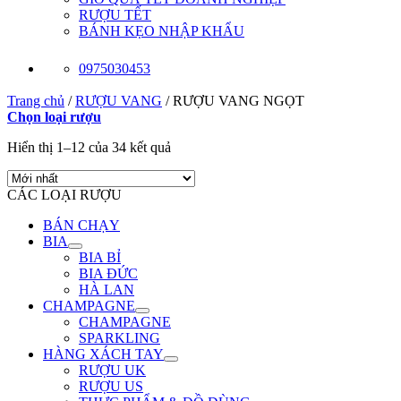
RƯỢU TẾT
BÁNH KẸO NHẬP KHẨU
0975030453
Trang chủ
/
RƯỢU VANG
/
RƯỢU VANG NGỌT
Chọn loại rượu
Hiển thị 1–12 của 34 kết quả
CÁC LOẠI RƯỢU
BÁN CHẠY
BIA
BIA BỈ
BIA ĐỨC
HÀ LAN
CHAMPAGNE
CHAMPAGNE
SPARKLING
HÀNG XÁCH TAY
RƯỢU UK
RƯỢU US