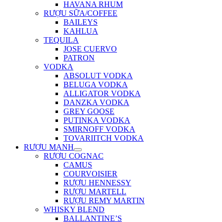
HAVANA RHUM
RƯỢU SỮA/COFFEE
BAILEYS
KAHLUA
TEQUILA
JOSE CUERVO
PATRON
VODKA
ABSOLUT VODKA
BELUGA VODKA
ALLIGATOR VODKA
DANZKA VODKA
GREY GOOSE
PUTINKA VODKA
SMIRNOFF VODKA
TOVARIITCH VODKA
RƯỢU MẠNH
RƯỢU COGNAC
CAMUS
COURVOISIER
RƯỢU HENNESSY
RƯỢU MARTELL
RƯỢU REMY MARTIN
WHISKY BLEND
BALLANTINE’S