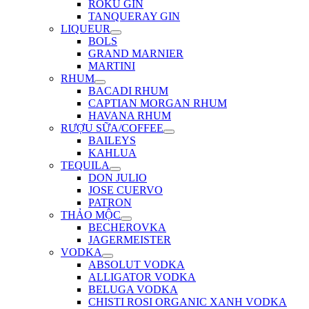
ROKU GIN
TANQUERAY GIN
LIQUEUR
BOLS
GRAND MARNIER
MARTINI
RHUM
BACADI RHUM
CAPTIAN MORGAN RHUM
HAVANA RHUM
RƯỢU SỮA/COFFEE
BAILEYS
KAHLUA
TEQUILA
DON JULIO
JOSE CUERVO
PATRON
THẢO MỘC
BECHEROVKA
JAGERMEISTER
VODKA
ABSOLUT VODKA
ALLIGATOR VODKA
BELUGA VODKA
CHISTI ROSI ORGANIC XANH VODKA