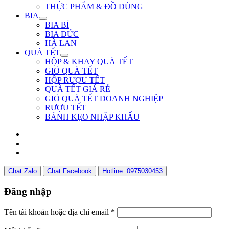
THỰC PHẨM & ĐỒ DÙNG
BIA
BIA BỈ
BIA ĐỨC
HÀ LAN
QUÀ TẾT
HỘP & KHAY QUÀ TẾT
GIỎ QUÀ TẾT
HỘP RƯỢU TẾT
QUÀ TẾT GIÁ RẺ
GIỎ QUÀ TẾT DOANH NGHIỆP
RƯỢU TẾT
BÁNH KẸO NHẬP KHẨU
Chat Zalo
Chat Facebook
Hotline: 0975030453
Đăng nhập
Tên tài khoản hoặc địa chỉ email
*