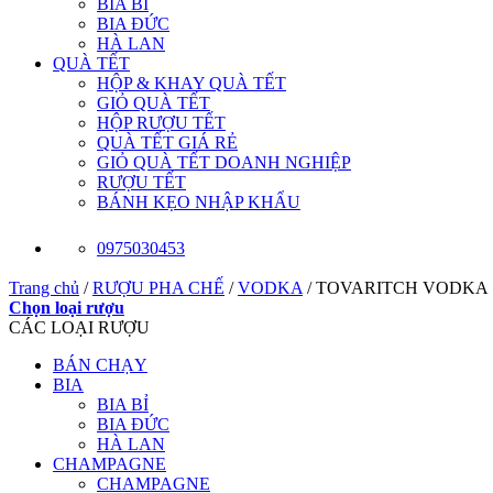
BIA BỈ
BIA ĐỨC
HÀ LAN
QUÀ TẾT
HỘP & KHAY QUÀ TẾT
GIỎ QUÀ TẾT
HỘP RƯỢU TẾT
QUÀ TẾT GIÁ RẺ
GIỎ QUÀ TẾT DOANH NGHIỆP
RƯỢU TẾT
BÁNH KẸO NHẬP KHẨU
0975030453
Trang chủ
/
RƯỢU PHA CHẾ
/
VODKA
/
TOVARITCH VODKA
Chọn loại rượu
CÁC LOẠI RƯỢU
BÁN CHẠY
BIA
BIA BỈ
BIA ĐỨC
HÀ LAN
CHAMPAGNE
CHAMPAGNE