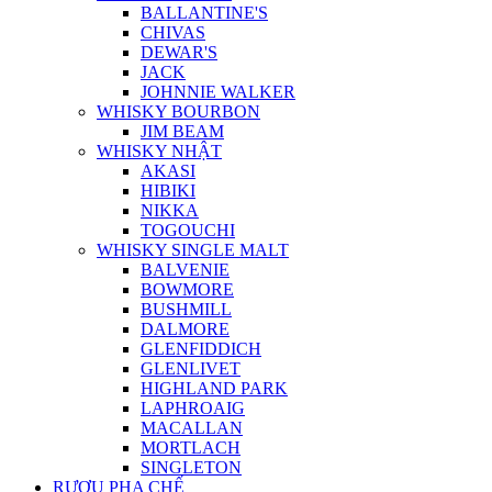
BALLANTINE'S
CHIVAS
DEWAR'S
JACK
JOHNNIE WALKER
WHISKY BOURBON
JIM BEAM
WHISKY NHẬT
AKASI
HIBIKI
NIKKA
TOGOUCHI
WHISKY SINGLE MALT
BALVENIE
BOWMORE
BUSHMILL
DALMORE
GLENFIDDICH
GLENLIVET
HIGHLAND PARK
LAPHROAIG
MACALLAN
MORTLACH
SINGLETON
RƯỢU PHA CHẾ