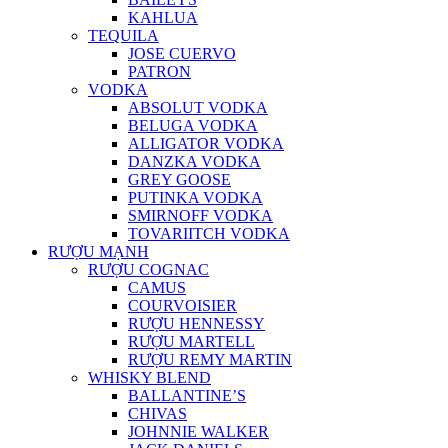
KAHLUA
TEQUILA
JOSE CUERVO
PATRON
VODKA
ABSOLUT VODKA
BELUGA VODKA
ALLIGATOR VODKA
DANZKA VODKA
GREY GOOSE
PUTINKA VODKA
SMIRNOFF VODKA
TOVARIITCH VODKA
RƯỢU MẠNH
RƯỢU COGNAC
CAMUS
COURVOISIER
RƯỢU HENNESSY
RƯỢU MARTELL
RƯỢU REMY MARTIN
WHISKY BLEND
BALLANTINE’S
CHIVAS
JOHNNIE WALKER