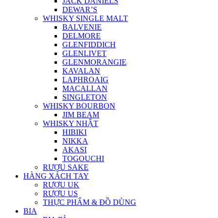
JACK DANIELS
DEWAR’S
WHISKY SINGLE MALT
BALVENIE
DELMORE
GLENFIDDICH
GLENLIVET
GLENMORANGIE
KAVALAN
LAPHROAIG
MACALLAN
SINGLETON
WHISKY BOURBON
JIM BEAM
WHISKY NHẬT
HIBIKI
NIKKA
AKASI
TOGOUCHI
RƯỢU SAKE
HÀNG XÁCH TAY
RƯỢU UK
RƯỢU US
THỰC PHẨM & ĐỒ DÙNG
BIA