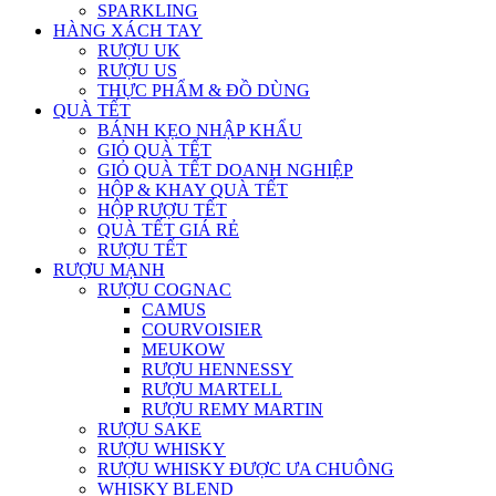
SPARKLING
HÀNG XÁCH TAY
RƯỢU UK
RƯỢU US
THỰC PHẨM & ĐỒ DÙNG
QUÀ TẾT
BÁNH KẸO NHẬP KHẨU
GIỎ QUÀ TẾT
GIỎ QUÀ TẾT DOANH NGHIỆP
HỘP & KHAY QUÀ TẾT
HỘP RƯỢU TẾT
QUÀ TẾT GIÁ RẺ
RƯỢU TẾT
RƯỢU MẠNH
RƯỢU COGNAC
CAMUS
COURVOISIER
MEUKOW
RƯỢU HENNESSY
RƯỢU MARTELL
RƯỢU REMY MARTIN
RƯỢU SAKE
RƯỢU WHISKY
RƯỢU WHISKY ĐƯỢC ƯA CHUÔNG
WHISKY BLEND