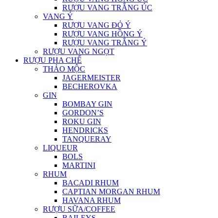
RƯỢU VANG TRẮNG ÚC
VANG Ý
RƯỢU VANG ĐỎ Ý
RƯỢU VANG HỒNG Ý
RƯỢU VANG TRẮNG Ý
RƯỢU VANG NGỌT
RƯỢU PHA CHẾ
THẢO MỘC
JAGERMEISTER
BECHEROVKA
GIN
BOMBAY GIN
GORDON’S
ROKU GIN
HENDRICKS
TANQUERAY
LIQUEUR
BOLS
MARTINI
RHUM
BACADI RHUM
CAPTIAN MORGAN RHUM
HAVANA RHUM
RƯỢU SỮA/COFFEE
BAILEYS