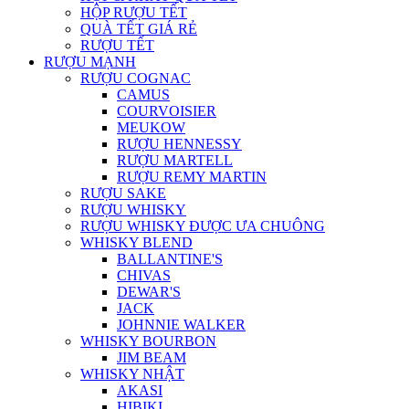
HỘP RƯỢU TẾT
QUÀ TẾT GIÁ RẺ
RƯỢU TẾT
RƯỢU MẠNH
RƯỢU COGNAC
CAMUS
COURVOISIER
MEUKOW
RƯỢU HENNESSY
RƯỢU MARTELL
RƯỢU REMY MARTIN
RƯỢU SAKE
RƯỢU WHISKY
RƯỢU WHISKY ĐƯỢC ƯA CHUÔNG
WHISKY BLEND
BALLANTINE'S
CHIVAS
DEWAR'S
JACK
JOHNNIE WALKER
WHISKY BOURBON
JIM BEAM
WHISKY NHẬT
AKASI
HIBIKI