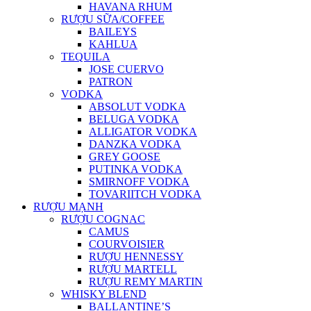
HAVANA RHUM
RƯỢU SỮA/COFFEE
BAILEYS
KAHLUA
TEQUILA
JOSE CUERVO
PATRON
VODKA
ABSOLUT VODKA
BELUGA VODKA
ALLIGATOR VODKA
DANZKA VODKA
GREY GOOSE
PUTINKA VODKA
SMIRNOFF VODKA
TOVARIITCH VODKA
RƯỢU MẠNH
RƯỢU COGNAC
CAMUS
COURVOISIER
RƯỢU HENNESSY
RƯỢU MARTELL
RƯỢU REMY MARTIN
WHISKY BLEND
BALLANTINE’S