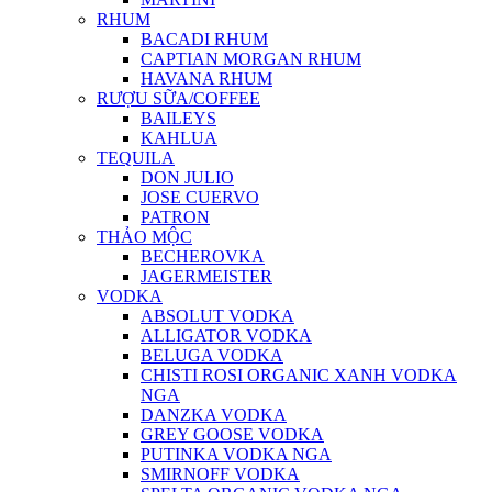
RHUM
BACADI RHUM
CAPTIAN MORGAN RHUM
HAVANA RHUM
RƯỢU SỮA/COFFEE
BAILEYS
KAHLUA
TEQUILA
DON JULIO
JOSE CUERVO
PATRON
THẢO MỘC
BECHEROVKA
JAGERMEISTER
VODKA
ABSOLUT VODKA
ALLIGATOR VODKA
BELUGA VODKA
CHISTI ROSI ORGANIC XANH VODKA
NGA
DANZKA VODKA
GREY GOOSE VODKA
PUTINKA VODKA NGA
SMIRNOFF VODKA