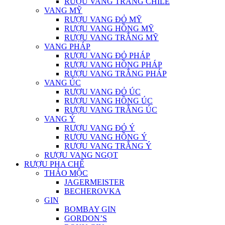
RƯỢU VANG TRẮNG CHILE
VANG MỸ
RƯỢU VANG ĐỎ MỸ
RƯỢU VANG HỒNG MỸ
RƯỢU VANG TRẮNG MỸ
VANG PHÁP
RƯỢU VANG ĐỎ PHÁP
RƯỢU VANG HỒNG PHÁP
RƯỢU VANG TRẮNG PHÁP
VANG ÚC
RƯỢU VANG ĐỎ ÚC
RƯỢU VANG HỒNG ÚC
RƯỢU VANG TRẮNG ÚC
VANG Ý
RƯỢU VANG ĐỎ Ý
RƯỢU VANG HỒNG Ý
RƯỢU VANG TRẮNG Ý
RƯỢU VANG NGỌT
RƯỢU PHA CHẾ
THẢO MỘC
JAGERMEISTER
BECHEROVKA
GIN
BOMBAY GIN
GORDON’S