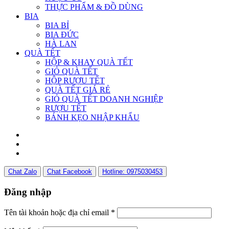
THỰC PHẨM & ĐỒ DÙNG
BIA
BIA BỈ
BIA ĐỨC
HÀ LAN
QUÀ TẾT
HỘP & KHAY QUÀ TẾT
GIỎ QUÀ TẾT
HỘP RƯỢU TẾT
QUÀ TẾT GIÁ RẺ
GIỎ QUÀ TẾT DOANH NGHIỆP
RƯỢU TẾT
BÁNH KẸO NHẬP KHẨU
Chat Zalo
Chat Facebook
Hotline: 0975030453
Đăng nhập
Tên tài khoản hoặc địa chỉ email
*