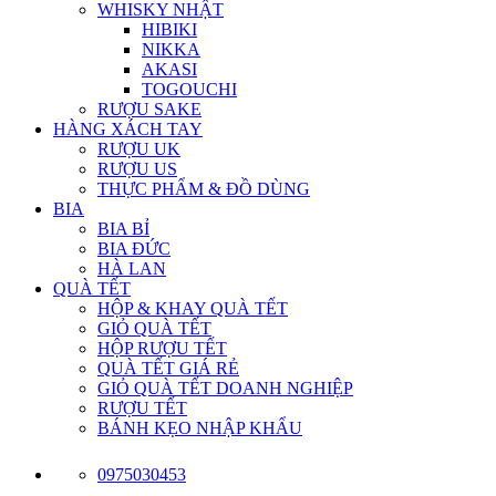
WHISKY NHẬT
HIBIKI
NIKKA
AKASI
TOGOUCHI
RƯỢU SAKE
HÀNG XÁCH TAY
RƯỢU UK
RƯỢU US
THỰC PHẨM & ĐỒ DÙNG
BIA
BIA BỈ
BIA ĐỨC
HÀ LAN
QUÀ TẾT
HỘP & KHAY QUÀ TẾT
GIỎ QUÀ TẾT
HỘP RƯỢU TẾT
QUÀ TẾT GIÁ RẺ
GIỎ QUÀ TẾT DOANH NGHIỆP
RƯỢU TẾT
BÁNH KẸO NHẬP KHẨU
0975030453