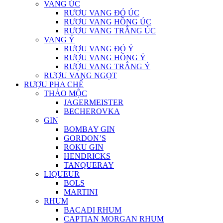
VANG ÚC
RƯỢU VANG ĐỎ ÚC
RƯỢU VANG HỒNG ÚC
RƯỢU VANG TRẮNG ÚC
VANG Ý
RƯỢU VANG ĐỎ Ý
RƯỢU VANG HỒNG Ý
RƯỢU VANG TRẮNG Ý
RƯỢU VANG NGỌT
RƯỢU PHA CHẾ
THẢO MỘC
JAGERMEISTER
BECHEROVKA
GIN
BOMBAY GIN
GORDON’S
ROKU GIN
HENDRICKS
TANQUERAY
LIQUEUR
BOLS
MARTINI
RHUM
BACADI RHUM
CAPTIAN MORGAN RHUM