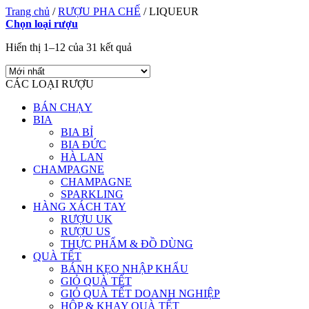
Trang chủ
/
RƯỢU PHA CHẾ
/
LIQUEUR
Chọn loại rượu
Hiển thị 1–12 của 31 kết quả
CÁC LOẠI RƯỢU
BÁN CHẠY
BIA
BIA BỈ
BIA ĐỨC
HÀ LAN
CHAMPAGNE
CHAMPAGNE
SPARKLING
HÀNG XÁCH TAY
RƯỢU UK
RƯỢU US
THỰC PHẨM & ĐỒ DÙNG
QUÀ TẾT
BÁNH KẸO NHẬP KHẨU
GIỎ QUÀ TẾT
GIỎ QUÀ TẾT DOANH NGHIỆP
HỘP & KHAY QUÀ TẾT