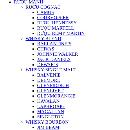
RƯỢU MẠNH
RƯỢU COGNAC
CAMUS
COURVOISIER
RƯỢU HENNESSY
RƯỢU MARTELL
RƯỢU REMY MARTIN
WHISKY BLEND
BALLANTINE’S
CHIVAS
JOHNNIE WALKER
JACK DANIELS
DEWAR’S
WHISKY SINGLE MALT
BALVENIE
DELMORE
GLENFIDDICH
GLENLIVET
GLENMORANGIE
KAVALAN
LAPHROAIG
MACALLAN
SINGLETON
WHISKY BOURBON
JIM BEAM