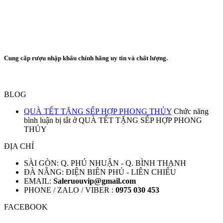
Cung cấp rượu nhập khẩu chính hãng uy tin và chất lượng.
BLOG
QUÀ TẾT TẶNG SẾP HỢP PHONG THỦY
Chức năng
bình luận bị tắt
ở QUÀ TẾT TẶNG SẾP HỢP PHONG
THỦY
ĐỊA CHỈ
SÀI GÒN: Q. PHÚ NHUẬN - Q. BÌNH THẠNH
ĐÀ NẴNG: ĐIỆN BIÊN PHỦ - LIÊN CHIỂU
EMAIL:
Saleruouvip@gmail.com
PHONE / ZALO / VIBER :
0975 030 453
FACEBOOK