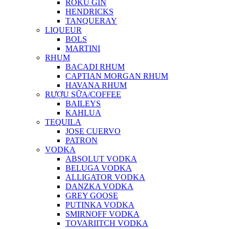
ROKU GIN
HENDRICKS
TANQUERAY
LIQUEUR
BOLS
MARTINI
RHUM
BACADI RHUM
CAPTIAN MORGAN RHUM
HAVANA RHUM
RƯỢU SỮA/COFFEE
BAILEYS
KAHLUA
TEQUILA
JOSE CUERVO
PATRON
VODKA
ABSOLUT VODKA
BELUGA VODKA
ALLIGATOR VODKA
DANZKA VODKA
GREY GOOSE
PUTINKA VODKA
SMIRNOFF VODKA
TOVARIITCH VODKA