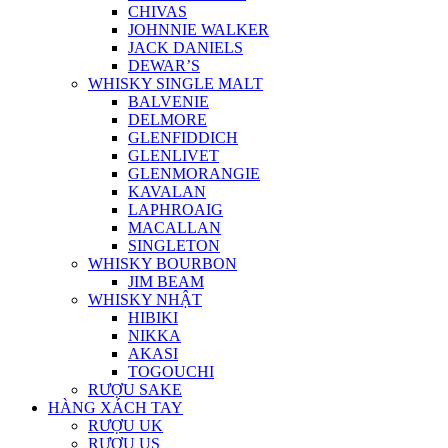
CHIVAS
JOHNNIE WALKER
JACK DANIELS
DEWAR’S
WHISKY SINGLE MALT
BALVENIE
DELMORE
GLENFIDDICH
GLENLIVET
GLENMORANGIE
KAVALAN
LAPHROAIG
MACALLAN
SINGLETON
WHISKY BOURBON
JIM BEAM
WHISKY NHẬT
HIBIKI
NIKKA
AKASI
TOGOUCHI
RƯỢU SAKE
HÀNG XÁCH TAY
RƯỢU UK
RƯỢU US