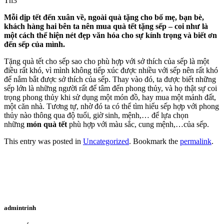
Th3
Mỗi dịp tết đến xuân về, ngoài quà tặng cho bố mẹ, bạn bè,
khách hàng hai bên ta nên mua quà tết tặng sếp – coi như là
một cách thể hiện nét đẹp văn hóa cho sự kính trọng và biết ơn
đến sếp của mình.
Tặng quà tết cho sếp sao cho phù hợp với sở thích của sếp là một
điều rất khó, vì mình không tiếp xúc được nhiều với sếp nên rất khó
để nắm bắt được sở thích của sếp. Thay vào đó, ta được biết những
sếp lớn là những người rất để tâm đến phong thủy, và họ thật sự coi
trọng phong thủy khi sử dụng một món đồ, hay mua một mảnh đất,
một căn nhà. Tương tự, nhờ đó ta có thể tìm hiểu sếp hợp với phong
thủy nào thông qua độ tuổi, giờ sinh, mệnh,… để lựa chọn
những
món quà tết
phù hợp với màu sắc, cung mệnh,…của sếp.
This entry was posted in
Uncategorized
. Bookmark the
permalink
.
admintrinh