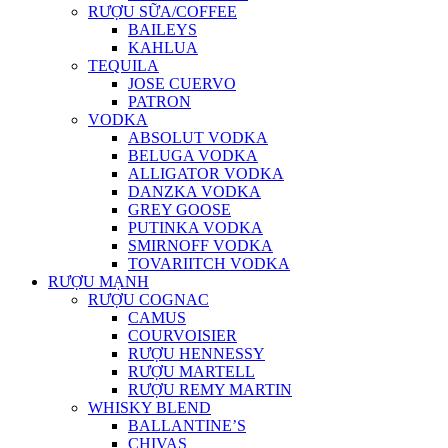
RƯỢU SỮA/COFFEE
BAILEYS
KAHLUA
TEQUILA
JOSE CUERVO
PATRON
VODKA
ABSOLUT VODKA
BELUGA VODKA
ALLIGATOR VODKA
DANZKA VODKA
GREY GOOSE
PUTINKA VODKA
SMIRNOFF VODKA
TOVARIITCH VODKA
RƯỢU MẠNH
RƯỢU COGNAC
CAMUS
COURVOISIER
RƯỢU HENNESSY
RƯỢU MARTELL
RƯỢU REMY MARTIN
WHISKY BLEND
BALLANTINE’S
CHIVAS