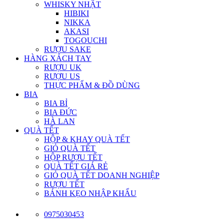
WHISKY NHẬT
HIBIKI
NIKKA
AKASI
TOGOUCHI
RƯỢU SAKE
HÀNG XÁCH TAY
RƯỢU UK
RƯỢU US
THỰC PHẨM & ĐỒ DÙNG
BIA
BIA BỈ
BIA ĐỨC
HÀ LAN
QUÀ TẾT
HỘP & KHAY QUÀ TẾT
GIỎ QUÀ TẾT
HỘP RƯỢU TẾT
QUÀ TẾT GIÁ RẺ
GIỎ QUÀ TẾT DOANH NGHIỆP
RƯỢU TẾT
BÁNH KẸO NHẬP KHẨU
0975030453