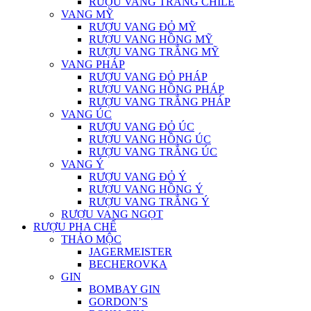
RƯỢU VANG TRẮNG CHILE
VANG MỸ
RƯỢU VANG ĐỎ MỸ
RƯỢU VANG HỒNG MỸ
RƯỢU VANG TRẮNG MỸ
VANG PHÁP
RƯỢU VANG ĐỎ PHÁP
RƯỢU VANG HỒNG PHÁP
RƯỢU VANG TRẮNG PHÁP
VANG ÚC
RƯỢU VANG ĐỎ ÚC
RƯỢU VANG HỒNG ÚC
RƯỢU VANG TRẮNG ÚC
VANG Ý
RƯỢU VANG ĐỎ Ý
RƯỢU VANG HỒNG Ý
RƯỢU VANG TRẮNG Ý
RƯỢU VANG NGỌT
RƯỢU PHA CHẾ
THẢO MỘC
JAGERMEISTER
BECHEROVKA
GIN
BOMBAY GIN
GORDON’S