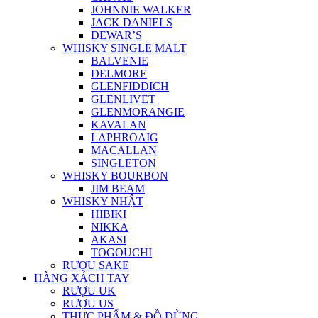
JOHNNIE WALKER
JACK DANIELS
DEWAR’S
WHISKY SINGLE MALT
BALVENIE
DELMORE
GLENFIDDICH
GLENLIVET
GLENMORANGIE
KAVALAN
LAPHROAIG
MACALLAN
SINGLETON
WHISKY BOURBON
JIM BEAM
WHISKY NHẬT
HIBIKI
NIKKA
AKASI
TOGOUCHI
RƯỢU SAKE
HÀNG XÁCH TAY
RƯỢU UK
RƯỢU US
THỰC PHẨM & ĐỒ DÙNG