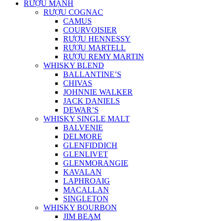
RƯỢU MẠNH
RƯỢU COGNAC
CAMUS
COURVOISIER
RƯỢU HENNESSY
RƯỢU MARTELL
RƯỢU REMY MARTIN
WHISKY BLEND
BALLANTINE’S
CHIVAS
JOHNNIE WALKER
JACK DANIELS
DEWAR’S
WHISKY SINGLE MALT
BALVENIE
DELMORE
GLENFIDDICH
GLENLIVET
GLENMORANGIE
KAVALAN
LAPHROAIG
MACALLAN
SINGLETON
WHISKY BOURBON
JIM BEAM