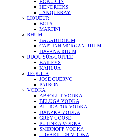
ROKU GIN
HENDRICKS
TANQUERAY
LIQUEUR
BOLS
MARTINI
RHUM
BACADI RHUM
CAPTIAN MORGAN RHUM
HAVANA RHUM
RƯỢU SỮA/COFFEE
BAILEYS
KAHLUA
TEQUILA
JOSE CUERVO
PATRON
VODKA
ABSOLUT VODKA
BELUGA VODKA
ALLIGATOR VODKA
DANZKA VODKA
GREY GOOSE
PUTINKA VODKA
SMIRNOFF VODKA
TOVARIITCH VODKA