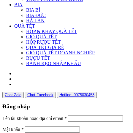
BIA
BIA BỈ
BIA ĐỨC
HÀ LAN
QUÀ TẾT
HỘP & KHAY QUÀ TẾT
GIỎ QUÀ TẾT
HỘP RƯỢU TẾT
QUÀ TẾT GIÁ RẺ
GIỎ QUÀ TẾT DOANH NGHIỆP
RƯỢU TẾT
BÁNH KẸO NHẬP KHẨU
Chat Zalo
Chat Facebook
Hotline: 0975030453
Đăng nhập
Tên tài khoản hoặc địa chỉ email
*
Mật khẩu
*