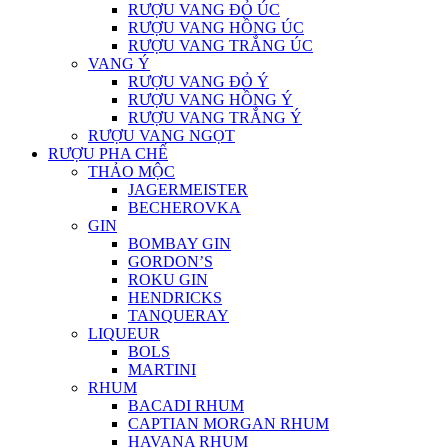
RƯỢU VANG ĐỎ ÚC
RƯỢU VANG HỒNG ÚC
RƯỢU VANG TRẮNG ÚC
VANG Ý
RƯỢU VANG ĐỎ Ý
RƯỢU VANG HỒNG Ý
RƯỢU VANG TRẮNG Ý
RƯỢU VANG NGỌT
RƯỢU PHA CHẾ
THẢO MỘC
JAGERMEISTER
BECHEROVKA
GIN
BOMBAY GIN
GORDON’S
ROKU GIN
HENDRICKS
TANQUERAY
LIQUEUR
BOLS
MARTINI
RHUM
BACADI RHUM
CAPTIAN MORGAN RHUM
HAVANA RHUM