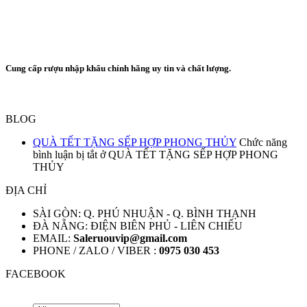
Cung cấp rượu nhập khẩu chính hãng uy tin và chất lượng.
BLOG
QUÀ TẾT TẶNG SẾP HỢP PHONG THỦY
Chức năng
bình luận bị tắt
ở QUÀ TẾT TẶNG SẾP HỢP PHONG
THỦY
ĐỊA CHỈ
SÀI GÒN: Q. PHÚ NHUẬN - Q. BÌNH THẠNH
ĐÀ NẴNG: ĐIỆN BIÊN PHỦ - LIÊN CHIỂU
EMAIL:
Saleruouvip@gmail.com
PHONE / ZALO / VIBER :
0975 030 453
FACEBOOK