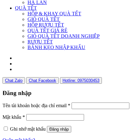
HÀ LAN
QUÀ TẾT
HỘP & KHAY QUÀ TẾT
GIỎ QUÀ TẾT
HỘP RƯỢU TẾT
QUÀ TẾT GIÁ RẺ
GIỎ QUÀ TẾT DOANH NGHIỆP
RƯỢU TẾT
BÁNH KẸO NHẬP KHẨU
Chat Zalo
Chat Facebook
Hotline: 0975030453
Đăng nhập
Tên tài khoản hoặc địa chỉ email
*
Mật khẩu
*
Ghi nhớ mật khẩu
Đăng nhập