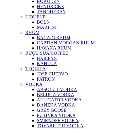
ROKU GIN
HENDRICKS
TANQUERAY
LIQUEUR
BOLS
MARTINI
RHUM
BACADI RHUM
CAPTIAN MORGAN RHUM
HAVANA RHUM
RƯỢU SỮA/COFFEE
BAILEYS
KAHLUA
TEQUILA
JOSE CUERVO
PATRON
VODKA
ABSOLUT VODKA
BELUGA VODKA
ALLIGATOR VODKA
DANZKA VODKA
GREY GOOSE
PUTINKA VODKA
SMIRNOFF VODKA
TOVARIITCH VODKA