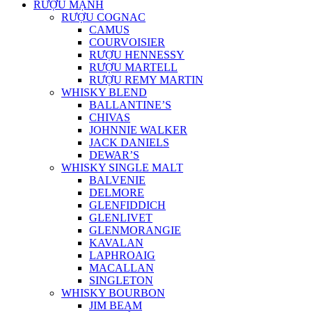
RƯỢU MẠNH
RƯỢU COGNAC
CAMUS
COURVOISIER
RƯỢU HENNESSY
RƯỢU MARTELL
RƯỢU REMY MARTIN
WHISKY BLEND
BALLANTINE’S
CHIVAS
JOHNNIE WALKER
JACK DANIELS
DEWAR’S
WHISKY SINGLE MALT
BALVENIE
DELMORE
GLENFIDDICH
GLENLIVET
GLENMORANGIE
KAVALAN
LAPHROAIG
MACALLAN
SINGLETON
WHISKY BOURBON
JIM BEAM