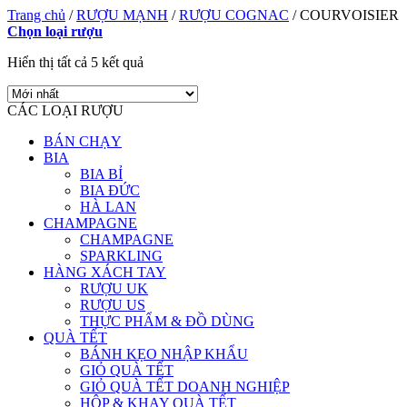
Trang chủ
/
RƯỢU MẠNH
/
RƯỢU COGNAC
/
COURVOISIER
Chọn loại rượu
Hiển thị tất cả 5 kết quả
CÁC LOẠI RƯỢU
BÁN CHẠY
BIA
BIA BỈ
BIA ĐỨC
HÀ LAN
CHAMPAGNE
CHAMPAGNE
SPARKLING
HÀNG XÁCH TAY
RƯỢU UK
RƯỢU US
THỰC PHẨM & ĐỒ DÙNG
QUÀ TẾT
BÁNH KẸO NHẬP KHẨU
GIỎ QUÀ TẾT
GIỎ QUÀ TẾT DOANH NGHIỆP
HỘP & KHAY QUÀ TẾT