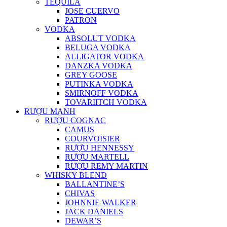
TEQUILA
JOSE CUERVO
PATRON
VODKA
ABSOLUT VODKA
BELUGA VODKA
ALLIGATOR VODKA
DANZKA VODKA
GREY GOOSE
PUTINKA VODKA
SMIRNOFF VODKA
TOVARIITCH VODKA
RƯỢU MẠNH
RƯỢU COGNAC
CAMUS
COURVOISIER
RƯỢU HENNESSY
RƯỢU MARTELL
RƯỢU REMY MARTIN
WHISKY BLEND
BALLANTINE’S
CHIVAS
JOHNNIE WALKER
JACK DANIELS
DEWAR’S