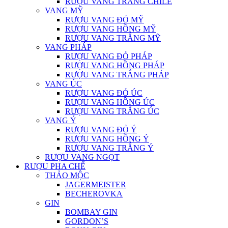
RƯỢU VANG TRẮNG CHILE
VANG MỸ
RƯỢU VANG ĐỎ MỸ
RƯỢU VANG HỒNG MỸ
RƯỢU VANG TRẮNG MỸ
VANG PHÁP
RƯỢU VANG ĐỎ PHÁP
RƯỢU VANG HỒNG PHÁP
RƯỢU VANG TRẮNG PHÁP
VANG ÚC
RƯỢU VANG ĐỎ ÚC
RƯỢU VANG HỒNG ÚC
RƯỢU VANG TRẮNG ÚC
VANG Ý
RƯỢU VANG ĐỎ Ý
RƯỢU VANG HỒNG Ý
RƯỢU VANG TRẮNG Ý
RƯỢU VANG NGỌT
RƯỢU PHA CHẾ
THẢO MỘC
JAGERMEISTER
BECHEROVKA
GIN
BOMBAY GIN
GORDON’S