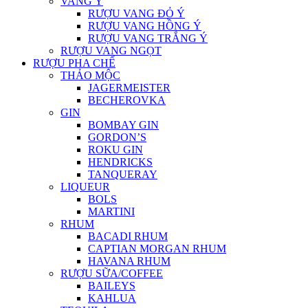
VANG Ý
RƯỢU VANG ĐỎ Ý
RƯỢU VANG HỒNG Ý
RƯỢU VANG TRẮNG Ý
RƯỢU VANG NGỌT
RƯỢU PHA CHẾ
THẢO MỘC
JAGERMEISTER
BECHEROVKA
GIN
BOMBAY GIN
GORDON’S
ROKU GIN
HENDRICKS
TANQUERAY
LIQUEUR
BOLS
MARTINI
RHUM
BACADI RHUM
CAPTIAN MORGAN RHUM
HAVANA RHUM
RƯỢU SỮA/COFFEE
BAILEYS
KAHLUA