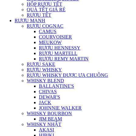
HỘP RƯỢU TẾT
QUÀ TẾT GIÁ RẺ
RƯỢU TẾT
RƯỢU MẠNH
RƯỢU COGNAC
CAMUS
COURVOISIER
MEUKOW
RƯỢU HENNESSY
RƯỢU MARTELL
RƯỢU REMY MARTIN
RƯỢU SAKE
RƯỢU WHISKY
RƯỢU WHISKY ĐƯỢC ƯA CHUÔNG
WHISKY BLEND
BALLANTINE'S
CHIVAS
DEWAR'S
JACK
JOHNNIE WALKER
WHISKY BOURBON
JIM BEAM
WHISKY NHẬT
AKASI
HIBIKI