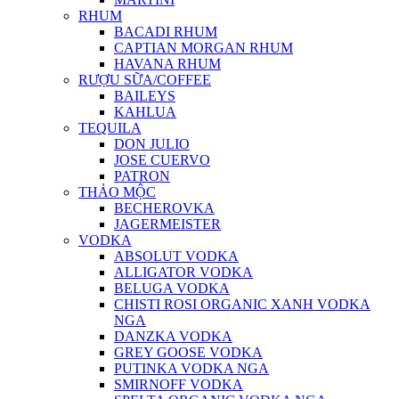
RHUM
BACADI RHUM
CAPTIAN MORGAN RHUM
HAVANA RHUM
RƯỢU SỮA/COFFEE
BAILEYS
KAHLUA
TEQUILA
DON JULIO
JOSE CUERVO
PATRON
THẢO MỘC
BECHEROVKA
JAGERMEISTER
VODKA
ABSOLUT VODKA
ALLIGATOR VODKA
BELUGA VODKA
CHISTI ROSI ORGANIC XANH VODKA
NGA
DANZKA VODKA
GREY GOOSE VODKA
PUTINKA VODKA NGA
SMIRNOFF VODKA