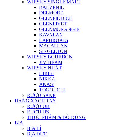
WHISKY SINGLE MALT
BALVENIE
DELMORE
GLENFIDDICH
GLENLIVET
GLENMORANGIE
KAVALAN
LAPHROAIG
MACALLAN
SINGLETON
WHISKY BOURBON
JIM BEAM
WHISKY NHẬT
HIBIKI
NIKKA
AKASI
TOGOUCHI
RƯỢU SAKE
HÀNG XÁCH TAY
RƯỢU UK
RƯỢU US
THỰC PHẨM & ĐỒ DÙNG
BIA
BIA BỈ
BIA ĐỨC