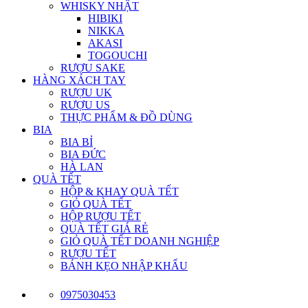
WHISKY NHẬT
HIBIKI
NIKKA
AKASI
TOGOUCHI
RƯỢU SAKE
HÀNG XÁCH TAY
RƯỢU UK
RƯỢU US
THỰC PHẨM & ĐỒ DÙNG
BIA
BIA BỈ
BIA ĐỨC
HÀ LAN
QUÀ TẾT
HỘP & KHAY QUÀ TẾT
GIỎ QUÀ TẾT
HỘP RƯỢU TẾT
QUÀ TẾT GIÁ RẺ
GIỎ QUÀ TẾT DOANH NGHIỆP
RƯỢU TẾT
BÁNH KẸO NHẬP KHẨU
0975030453